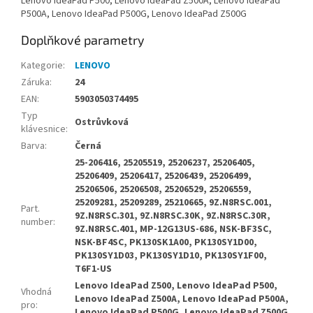
Lenovo IdeaPad P500, Lenovo IdeaPad Z500A, Lenovo IdeaPad
P500A, Lenovo IdeaPad P500G, Lenovo IdeaPad Z500G
Doplňkové parametry
Kategorie
:
LENOVO
Záruka
:
24
EAN
:
5903050374495
Typ
Ostrůvková
klávesnice
:
Barva
:
Černá
25-206416, 25205519, 25206237, 25206405,
25206409, 25206417, 25206439, 25206499,
25206506, 25206508, 25206529, 25206559,
25209281, 25209289, 25210665, 9Z.N8RSC.001,
Part.
9Z.N8RSC.301, 9Z.N8RSC.30K, 9Z.N8RSC.30R,
number
:
9Z.N8RSC.401, MP-12G13US-686, NSK-BF3SC,
NSK-BF4SC, PK130SK1A00, PK130SY1D00,
PK130SY1D03, PK130SY1D10, PK130SY1F00,
T6F1-US
Lenovo IdeaPad Z500, Lenovo IdeaPad P500,
Vhodná
Lenovo IdeaPad Z500A, Lenovo IdeaPad P500A,
pro
:
Lenovo IdeaPad P500G, Lenovo IdeaPad Z500G