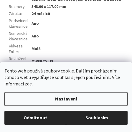
Rozměry
:
348.00 x 117.00 mm
Záruka
:
24 měsíců
Podsvícení
Ano
klávesnice
:
Numerická
Ano
klávesnice
:
Klávesa
Malá
Enter
:
Rozložení
QWERTY US
klávesnice
:
Tento web používá soubory cookie. Dalším procházením
Položka byla vyprodána…
tohoto webu vyjadřujete souhlas s jejich používáním.. Více
informací
zde
.
Z
á
Nastavení
Vytvořil Shoptet
p
a
t
Odmítnout
Souhlasím
Copyright 2026
baterie-adaptery.cz
. Všechna práva vyhrazena.
í