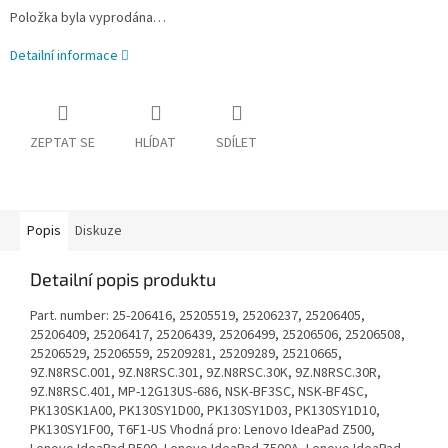
Položka byla vyprodána…
Detailní informace
ZEPTAT SE
HLÍDAT
SDÍLET
Popis
Diskuze
Detailní popis produktu
Part. number: 25-206416, 25205519, 25206237, 25206405,
25206409, 25206417, 25206439, 25206499, 25206506, 25206508,
25206529, 25206559, 25209281, 25209289, 25210665,
9Z.N8RSC.001, 9Z.N8RSC.301, 9Z.N8RSC.30K, 9Z.N8RSC.30R,
9Z.N8RSC.401, MP-12G13US-686, NSK-BF3SC, NSK-BF4SC,
PK130SK1A00, PK130SY1D00, PK130SY1D03, PK130SY1D10,
PK130SY1F00, T6F1-US Vhodná pro: Lenovo IdeaPad Z500,