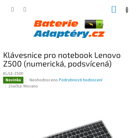
Přejít
NÁKUP
na
obsah
KOŠÍK
Klávesnice pro notebook Lenovo
Z500 (numerická, podsvícená)
KL/LE-Z500
Průměrné
Neohodnoceno
Podrobnosti hodnocení
Novinka
hodnocení
Značka:
Movano
produktu
je
0,0
z
5
hvězdiček.