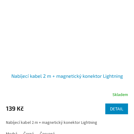
Nabíjecí kabel 2 m + magnetický konektor Lightning
Skladem
Průměrné
hodnocení
produktu
139 Kč
DETAIL
je
5,0
Nabíjecí kabel 2 m + magnetický konektor Lightning
z
5