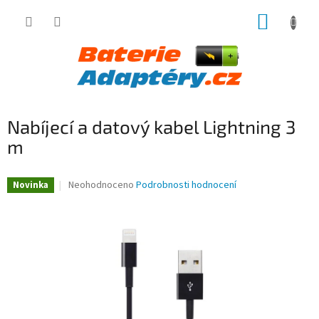
Přejít
NÁKUP
na
obsah
KOŠÍK
Nabíjecí a datový kabel Lightning 3
m
Průměrné
Neohodnoceno
Podrobnosti hodnocení
Novinka
hodnocení
produktu
je
0,0
z
5
hvězdiček.