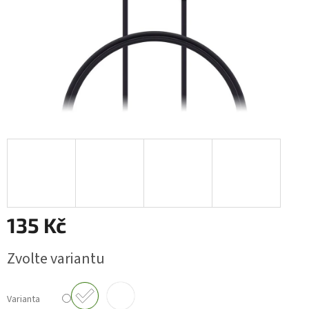
135 Kč
Měrná
Zvolte variantu
cena:
Varianta