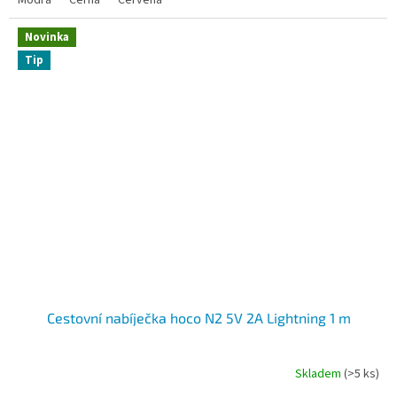
Modrá
Černá
Červená
hvězdiček.
Novinka
Tip
Cestovní nabíječka hoco N2 5V 2A Lightning 1 m
Skladem
(>5 ks)
Průměrné
hodnocení