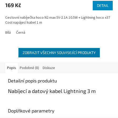
produktu
169 Kč
DETAIL
je
5,0
Cestovní nabíječka hoco N2 max 5V-2.1A 10.5W + Lightning hoco x37
z
Cool napájecí kabel 1 m
5
hvězdiček.
Bílá
Černá
ZOBRAZIT VŠECHNY SOUVISEJÍCÍ PRODUKTY
Popis
Podobné (8)
Diskuze
Detailní popis produktu
Nabíjecí a datový kabel Lightning 3 m
Doplňkové parametry