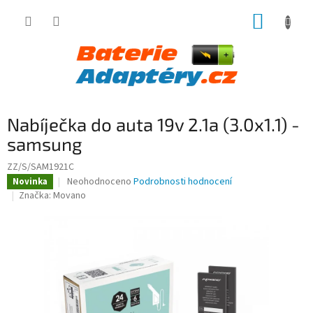
Přejít
NÁKUP
na
obsah
KOŠÍK
Nabíječka do auta 19v 2.1a (3.0x1.1) -
samsung
ZZ/S/SAM1921C
Průměrné
Neohodnoceno
Podrobnosti hodnocení
Novinka
hodnocení
Značka:
Movano
produktu
je
0,0
z
5
hvězdiček.