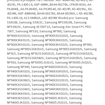
přetížení a probíjení. Part. number: ADP-40MH AB, AD-4019, AD-
4019S, PA-1400-14, ADP-40MH, BA44-00279A, CPA09-002A, AA-
PA2N40L, AA-PA2N40S, AA-PA3NS40, AD-4019P, AD-4019SL, AD-
4019W, ADP-40MHAB, BA44-00278A, BA44-00295A, L AD-4019W,
PA-1400-24, A13-040N2A, LAD-4019W Vhodná pro: Samsung
530U3B, Samsung 530U3C, Samsung NP530U3B, Samsung
NP530U3C, Samsung XE700T1A, Samsung Ativ Smart PC PRO
700T, Samsung NP530, Samsung NP900, Samsung
NP900X3GS01US, Samsung NP900X3GS02US, Samsung
NP900X3KK01US, Samsung NP900X3KK02US, Samsung
NP900X3KS01US, Samsung NP900X3KS02US, Samsung NP905,
Samsung NP905S3GK01US, Samsung NP905S3GK02US, Samsung
NP915, Samsung NP915S3GK01US, Samsung NP915S3GK02US,
Samsung NP915S3GK04US, Samsung NP915S3GK05US, Samsung
NP930, Samsung NP930X5JS01US, Samsung NP930X5JS02US,
Samsung NP940, Samsung NP940X3GK01US, Samsung
NP940X3GK02US, Samsung NP940X3GK03US, Samsung
NP940X3GK04US, Samsung NP940X3GK05US, Samsung
NP940X3GK06US, Samsung NP940X3GS01US, Samsung
NP940X3GS02US, Samsung NP940X3GS03US, Samsung
NP940X3GS04US, Samsung NP940X3KK02US, Samsung
NP940X3KK03US, Samsung NP940X3KS01US, Samsung
NP940X3KS02US, Samsung NP940X5JK01US, Samsung
NP940X5JK02US, Samsung NP940X5JS01US, Samsung