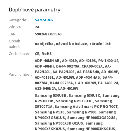
Doplňkové parametry
Kategorie
:
SAMSUNG
Záruka
:
24
EAN
:
5902687189540
Obsah
nabíječka, návod k obsluze, záruční list
balení
:
Certifikace
:
CE, RoHS
ADP-40MH AB, AD-4019, AD-4019S, PA-1400-14,
ADP-40MH, BA44-00279A, CPA09-002A, AA-
PA2N40L, AA-PA2N40S, AA-PA3NS40, AD-4019P,
Part. number
:
AD-4019SL, AD-4019W, ADP-40MHAB, BA44-
00278A, BA44-00295A, L AD-4019W, PA-1400-24,
A13-040N2A, LAD-4019W
Samsung 530U3B, Samsung 530U3C, Samsung
NP530U3B, Samsung NP530U3C, Samsung
XE700T1A, Samsung Ativ Smart PC PRO 700T,
Samsung NP530, Samsung NP900, Samsung
NP900X3GS01US, Samsung NP900X3GS02US,
Samsung NP900X3KK01US, Samsung
NP900X3KK02US, Samsung NP900X3KS01US,