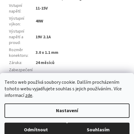
Vstupní
11-15V
napětí
:
Výstupní
40W
výkon
:
Výstupní
napětí a
19V 2.1A
proud
:
Rozměr
3.0 x 1.1 mm
konektoru
:
Záruka
:
24 měsíců
Zabezpečení
proti
:
Tento web používá soubory cookie. Dalším procházením
Položka byla vyprodána…
tohoto webu vyjadřujete souhlas s jejich používáním.. Více
informací
zde
.
Z
á
Nastavení
Vytvořil Shoptet
p
a
t
Odmítnout
Souhlasím
Copyright 2026
baterie-adaptery.cz
. Všechna práva vyhrazena.
í