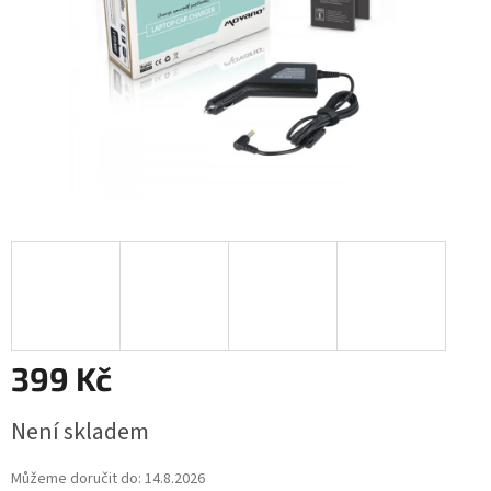
399 Kč
Měrná
Není skladem
cena:
Můžeme doručit do:
14.8.2026