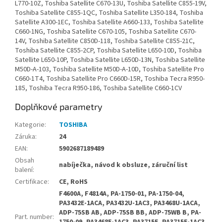
Doplňkové parametry
Kategorie
:
TOSHIBA
Záruka
:
24
EAN
:
5902687189489
Obsah
nabíječka, návod k obsluze, záruční list
balení
:
Certifikace
:
CE, RoHS
F4600A, F4814A, PA-1750-01, PA-1750-04,
PA3432E-1ACA, PA3432U-1AC3, PA3468U-1ACA,
ADP-75SB AB, ADP-75SB BB, ADP-75WB B, PA-
Part. number
: