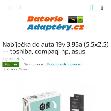
Přejít
NÁKUP
na
obsah
KOŠÍK
Nabíječka do auta 19v 3.95a (5.5x2.5)
-- toshiba, compaq, hp, asus
ZZ/S/LIT19395
Průměrné
Neohodnoceno
Podrobnosti hodnocení
Novinka
hodnocení
Značka:
Movano
produktu
je
0,0
z
5
hvězdiček.