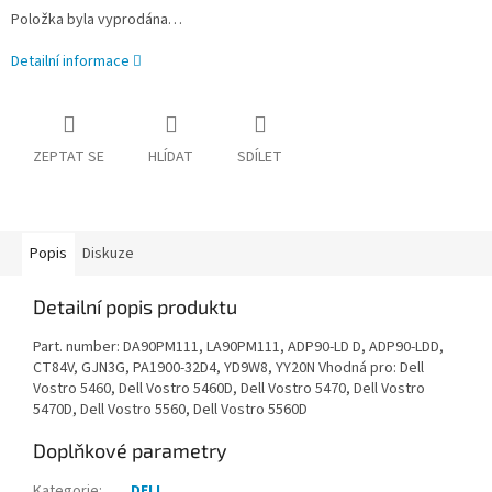
Položka byla vyprodána…
Detailní informace
ZEPTAT SE
HLÍDAT
SDÍLET
Popis
Diskuze
Detailní popis produktu
Part. number: DA90PM111, LA90PM111, ADP90-LD D, ADP90-LDD,
CT84V, GJN3G, PA1900-32D4, YD9W8, YY20N Vhodná pro: Dell
Vostro 5460, Dell Vostro 5460D, Dell Vostro 5470, Dell Vostro
5470D, Dell Vostro 5560, Dell Vostro 5560D
Doplňkové parametry
Kategorie
:
DELL