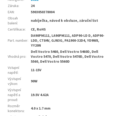
Záruka
:
24
EAN
:
5903050378004
Obsah
nabíječka, návod k obsluze, záruční list
balení
:
Certifikace
:
CE, RoHS
DA90PM111, LA90PM111, ADP90-LD D, ADP90-
Part. number
:
LDD, CT84V, GJN3G, PA1900-32D4, YD9W8,
YY20N
Dell Vostro 5460, Dell Vostro 5460D, Dell
Vhodná pro
:
Vostro 5470, Dell Vostro 5470D, Dell Vostro
5560, Dell Vostro 5560D
Vstupní
11-15V
napětí
:
Výstupní
90W
výkon
:
Výstupní
napětí a
19.5V 4.62A
proud
:
Rozměr
4.0 x 1.7 mm
konektoru
: