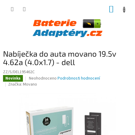
Přejít
NÁKUP
na
obsah
KOŠÍK
Nabíječka do auta movano 19.5v
4.62a (4.0x1.7) - dell
ZZ/S/DEL195462C
Průměrné
Neohodnoceno
Podrobnosti hodnocení
Novinka
hodnocení
Značka:
Movano
produktu
je
0,0
z
5
hvězdiček.