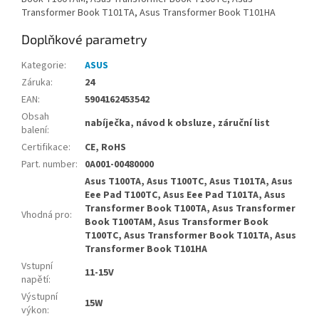
Transformer Book T101TA, Asus Transformer Book T101HA
Doplňkové parametry
Kategorie
:
ASUS
Záruka
:
24
EAN
:
5904162453542
Obsah
nabíječka, návod k obsluze, záruční list
balení
:
Certifikace
:
CE, RoHS
Part. number
:
0A001-00480000
Asus T100TA, Asus T100TC, Asus T101TA, Asus
Eee Pad T100TC, Asus Eee Pad T101TA, Asus
Transformer Book T100TA, Asus Transformer
Vhodná pro
:
Book T100TAM, Asus Transformer Book
T100TC, Asus Transformer Book T101TA, Asus
Transformer Book T101HA
Vstupní
11-15V
napětí
:
Výstupní
15W
výkon
: