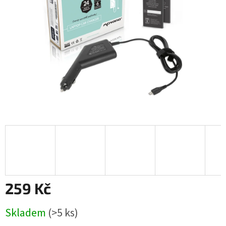
259 Kč
Měrná
Skladem
(>5 ks)
cena: