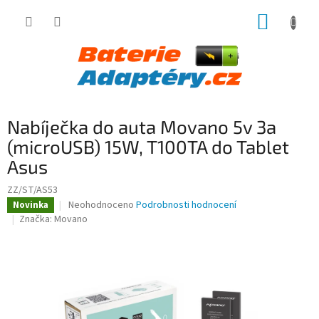
Přejít
NÁKUP
na
obsah
KOŠÍK
Nabíječka do auta Movano 5v 3a
(microUSB) 15W, T100TA do Tablet
Asus
ZZ/ST/AS53
Průměrné
Neohodnoceno
Podrobnosti hodnocení
Novinka
hodnocení
Značka:
Movano
produktu
je
0,0
z
5
hvězdiček.