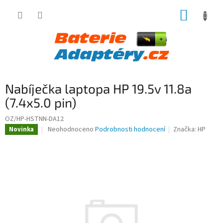
Přejít
NÁKUP
na
obsah
KOŠÍK
Nabíječka laptopa HP 19.5v 11.8a
(7.4x5.0 pin)
OZ/HP-HSTNN-DA12
Průměrné
Neohodnoceno
Podrobnosti hodnocení
Značka:
HP
Novinka
hodnocení
produktu
je
0,0
z
5
hvězdiček.