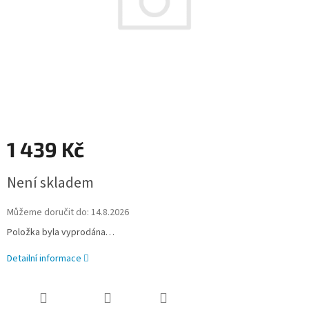
1 439 Kč
Měrná
Není skladem
cena:
Můžeme doručit do:
14.8.2026
Položka byla vyprodána…
Detailní informace