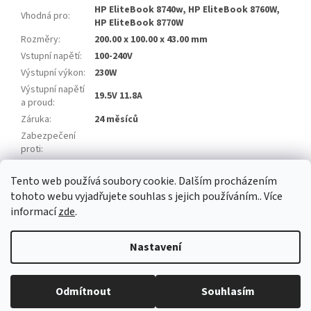
HP EliteBook 8740w, HP EliteBook 8760W,
Vhodná pro
:
HP EliteBook 8770W
Rozměry
:
200.00 x 100.00 x 43.00 mm
Vstupní napětí
:
100-240V
Výstupní výkon
:
230W
Výstupní napětí
19.5V 11.8A
a proud
:
Záruka
:
24 měsíců
Zabezpečení
proti
:
Napájecí kabel
:
3 pin
Tento web používá soubory cookie. Dalším procházením
Položka byla vyprodána…
tohoto webu vyjadřujete souhlas s jejich používáním.. Více
informací
zde
.
Z
á
Nastavení
Vytvořil Shoptet
p
a
t
Odmítnout
Souhlasím
Copyright 2026
baterie-adaptery.cz
. Všechna práva vyhrazena.
í