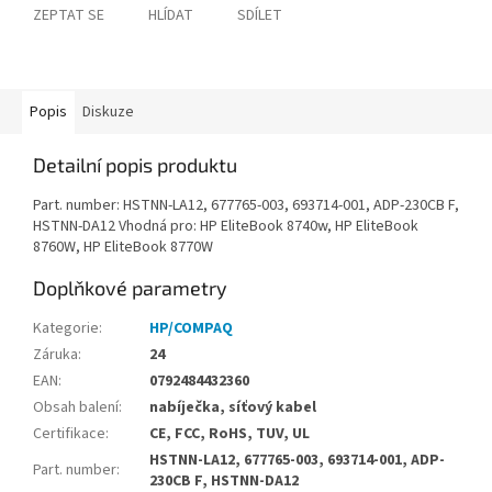
ZEPTAT SE
HLÍDAT
SDÍLET
Popis
Diskuze
Detailní popis produktu
Part. number: HSTNN-LA12, 677765-003, 693714-001, ADP-230CB F,
HSTNN-DA12 Vhodná pro: HP EliteBook 8740w, HP EliteBook
8760W, HP EliteBook 8770W
Doplňkové parametry
Kategorie
:
HP/COMPAQ
Záruka
:
24
EAN
:
0792484432360
Obsah balení
:
nabíječka, síťový kabel
Certifikace
:
CE, FCC, RoHS, TUV, UL
HSTNN-LA12, 677765-003, 693714-001, ADP-
Part. number
:
230CB F, HSTNN-DA12