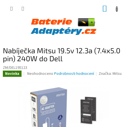
Přejít
NÁKUP
na
obsah
KOŠÍK
Nabíječka Mitsu 19.5v 12.3a (7.4x5.0
pin) 240W do Dell
ZM/DEL195123
Průměrné
Neohodnoceno
Podrobnosti hodnocení
Značka:
Mitsu
Novinka
hodnocení
produktu
je
0,0
z
5
hvězdiček.