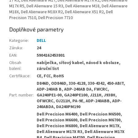
17 R3, Dell Alienware M17, Dell Alienware M17X R2, Dell Alienware
M17X R5, Dell Alienware 15 R3, Dell Alienware M18, Dell Alienware
M18X, Dell Alienware M18X R2, Dell Alienware X51 R2, Dell
Precision 7510, Dell Precision 7710
Doplňkové parametry
Kategorie
:
DELL
Záruka
:
24
EAN
:
5904162453801
Obsah
nabíječka, síťový kabel, návod k obsluze,
balení
:
záruční list
Certifikace
:
CE, FCC, RoHS
D846D, OD846D, 330-4128, 330-4342, 450-ABIT,
ADP-240AB B, ADP-240AB DA, FWCRC,
Part. number
:
GA240PE1-00, GA240PE100, J211H, J938H,
OFWCRC, OJ211H, PA-9E, ADP-240ABB, ADP-
240ABDA, DA240PM190
Dell Precision M6400, Dell Precision M6500,
Dell Precision M6600, Dell Precision M6700,
Dell Precision M6800, Dell Alienware M17X,
Dell Alienware M17X R3, Dell Alienware M17X
R4, Dell Precision M4700, Dell Precision