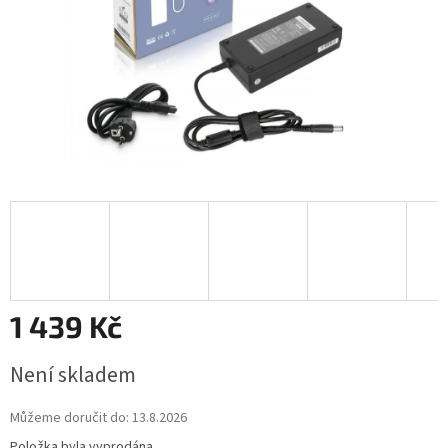
1 439 Kč
Měrná
Není skladem
cena:
Můžeme doručit do:
13.8.2026
Položka byla vyprodána…