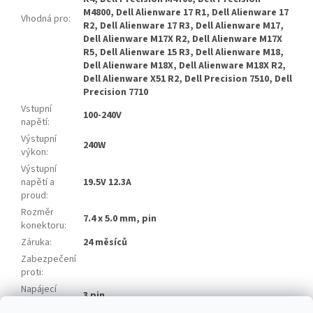
M4800, Dell Alienware 17 R1, Dell Alienware 17
Vhodná pro
:
R2, Dell Alienware 17 R3, Dell Alienware M17,
Dell Alienware M17X R2, Dell Alienware M17X
R5, Dell Alienware 15 R3, Dell Alienware M18,
Dell Alienware M18X, Dell Alienware M18X R2,
Dell Alienware X51 R2, Dell Precision 7510, Dell
Precision 7710
Vstupní
100-240V
napětí
:
Výstupní
240W
výkon
:
Výstupní
napětí a
19.5V 12.3A
proud
:
Rozměr
7.4 x 5.0 mm, pin
konektoru
:
Záruka
:
24 měsíců
Zabezpečení
proti
:
Napájecí
3 pin
kabel
: