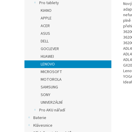
Pro tablety
Nový,
adap
KIANO
nefu
APPLE
plně
ACER
přehř
3620
ASUS
3620
DELL
3620
ADL4
GOCLEVER
ADL4
HUAWEI
ADL4
LENOVO
GX20
Leno
MICROSOFT
YOGA
MOTOROLA
Idea
SAMSUNG
SONY
UNIVERZÁLNÍ
Pro AKU nářadí
Baterie
Klávesnice