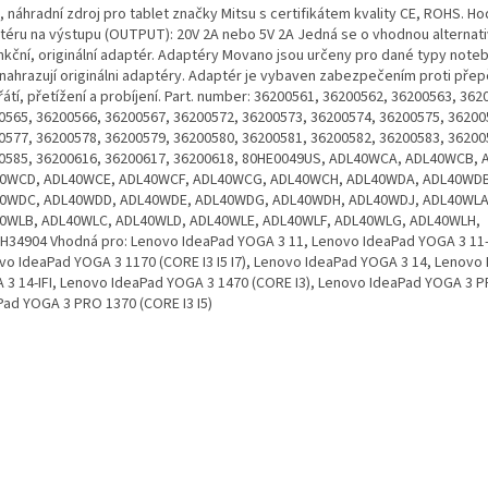
 náhradní zdroj pro tablet značky Mitsu s certifikátem kvality CE, ROHS. H
téru na výstupu (OUTPUT): 20V 2A nebo 5V 2A Jedná se o vhodnou alternati
nkční, originální adaptér. Adaptéry Movano jsou určeny pro dané typy note
 nahrazují originálni adaptéry. Adaptér je vybaven zabezpečením proti přepě
átí, přetížení a probíjení. Part. number: 36200561, 36200562, 36200563, 362
0565, 36200566, 36200567, 36200572, 36200573, 36200574, 36200575, 36200
0577, 36200578, 36200579, 36200580, 36200581, 36200582, 36200583, 36200
0585, 36200616, 36200617, 36200618, 80HE0049US, ADL40WCA, ADL40WCB,
0WCD, ADL40WCE, ADL40WCF, ADL40WCG, ADL40WCH, ADL40WDA, ADL40WDB
0WDC, ADL40WDD, ADL40WDE, ADL40WDG, ADL40WDH, ADL40WDJ, ADL40WLA
0WLB, ADL40WLC, ADL40WLD, ADL40WLE, ADL40WLF, ADL40WLG, ADL40WLH,
H34904 Vhodná pro: Lenovo IdeaPad YOGA 3 11, Lenovo IdeaPad YOGA 3 11
vo IdeaPad YOGA 3 1170 (CORE I3 I5 I7), Lenovo IdeaPad YOGA 3 14, Lenovo
 3 14-IFI, Lenovo IdeaPad YOGA 3 1470 (CORE I3), Lenovo IdeaPad YOGA 3 
Pad YOGA 3 PRO 1370 (CORE I3 I5)