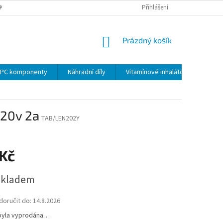
KY
PODMÍNKY OCHRANY OSOBNÍCH ÚDAJŮ
Přihlášení
VRÁCENÍ ZBOŽÍ VE 14 D
NÁKUPNÍ
Prázdný košík
KOŠÍK
PC komponenty
Náhradní díly
Vitamínové inhalátory
 20v 2a
TAB/LEN202Y
 Kč
skladem
oručit do:
14.8.2026
byla vyprodána…