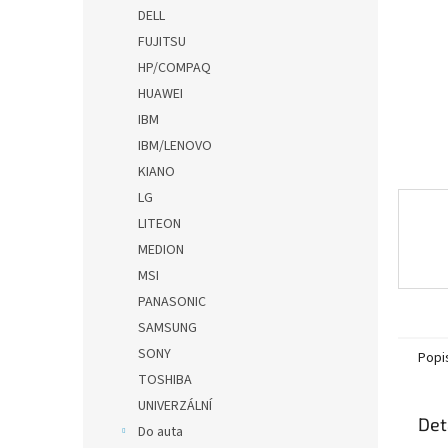
n
DELL
e
FUJITSU
l
HP/COMPAQ
HUAWEI
IBM
IBM/LENOVO
KIANO
LG
LITEON
MEDION
MSI
PANASONIC
SAMSUNG
SONY
Popi
TOSHIBA
UNIVERZÁLNÍ
Det
Do auta