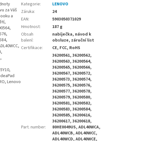
odnoty
Kategorie
:
LENOVO
vu za Váš
Záruka
:
24
booku a
EAN
:
5903050371029
tí,
Hmotnost
:
187 g
00564,
576,
Obsah
nabíječka, návod k
584,
balení
:
obsluze, záruční list
 ADL40WCC,
Certifikace
:
CE, FCC, RoHS
,
36200561, 36200562,
,
36200563, 36200564,
36200565, 36200566,
-5Y10,
36200567, 36200572,
 IdeaPad
36200573, 36200574,
PRO, Lenovo
36200575, 36200576,
36200577, 36200578,
36200579, 36200580,
36200581, 36200582,
36200583, 36200584,
36200585, 36200616,
36200617, 36200618,
Part. number
:
80HE0049US, ADL40WCA,
ADL40WCB, ADL40WCC,
ADL40WCD, ADL40WCE,