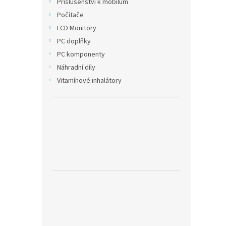
Příslušenství k mobilům
Počítače
LCD Monitory
PC doplňky
PC komponenty
Náhradní díly
Vitamínové inhalátory