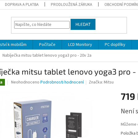
DOPRAVA A PLATBA
PRODLOUŽENÁ ZÁRUKA
OBCHODNÍ PODMÍN
HLEDAT
nství k mobilům
Počítače
LCD Monitory
PC doplňky
Nabíječka mitsu tablet lenovo yoga3 pro - 20v 2a
ječka mitsu tablet lenovo yoga3 pro -
Průměrné
Neohodnoceno
Podrobnosti hodnocení
Značka:
Mitsu
ka
hodnocení
produktu
719
je
0,0
Měrná
Není 
z
cena:
5
hvězdiček.
Můžeme d
Položka 