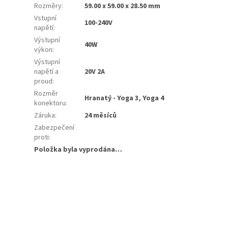
Rozměry
:
59.00 x 59.00 x 28.50 mm
Vstupní
100-240V
napětí
:
Výstupní
40W
výkon
:
Výstupní
napětí a
20V 2A
proud
:
Rozměr
Hranatý - Yoga 3, Yoga 4
konektoru
:
Záruka
:
24 měsíců
Zabezpečení
proti
:
Položka byla vyprodána…