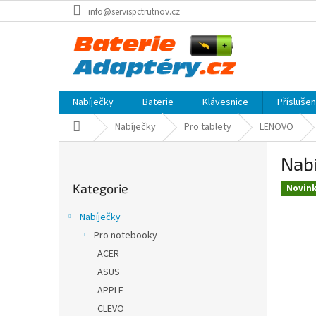
Přejít
info@servispctrutnov.cz
na
obsah
Nabíječky
Baterie
Klávesnice
Přísluše
Domů
Nabíječky
Pro tablety
LENOVO
P
Nabí
o
Přeskočit
s
Kategorie
kategorie
Novin
t
r
Nabíječky
a
Pro notebooky
n
ACER
n
í
ASUS
p
APPLE
a
CLEVO