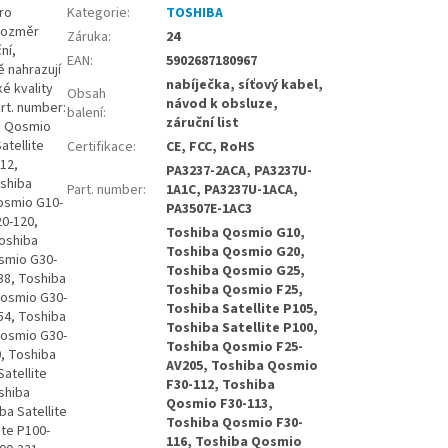
ro
Kategorie
:
TOSHIBA
 Rozměr
Záruka
:
24
ní,
EAN
:
5902687180967
 nahrazují
nabíječka, síťový kabel,
é kvality
Obsah
návod k obsluze,
art. number:
balení
:
záruční list
a Qosmio
tellite
Certifikace
:
CE, FCC, RoHS
12,
PA3237-2ACA, PA3237U-
shiba
Part. number
:
1A1C, PA3237U-1ACA,
osmio G10-
PA3507E-1AC3
0-120,
Toshiba Qosmio G10,
oshiba
Toshiba Qosmio G20,
smio G30-
Toshiba Qosmio G25,
38, Toshiba
Toshiba Qosmio F25,
Qosmio G30-
Toshiba Satellite P105,
54, Toshiba
Toshiba Satellite P100,
Qosmio G30-
Toshiba Qosmio F25-
, Toshiba
AV205, Toshiba Qosmio
atellite
F30-112, Toshiba
oshiba
Qosmio F30-113,
ba Satellite
Toshiba Qosmio F30-
ite P100-
116, Toshiba Qosmio