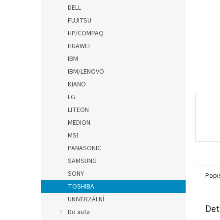
n
DELL
e
FUJITSU
l
HP/COMPAQ
HUAWEI
IBM
IBM/LENOVO
KIANO
LG
LITEON
MEDION
MSI
PANASONIC
SAMSUNG
SONY
Popi
TOSHIBA
UNIVERZÁLNÍ
Det
Do auta