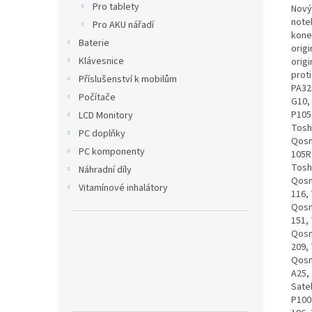
Pro tablety
Nový
note
Pro AKU nářadí
kone
Baterie
orig
Klávesnice
orig
proti
Příslušenství k mobilům
PA32
Počítače
G10,
P105
LCD Monitory
Tosh
PC doplňky
Qosm
PC komponenty
105R
Tosh
Náhradní díly
Qosm
Vitamínové inhalátory
116,
Qosm
151,
Qosm
209,
Qosm
A25, 
Satel
P100-