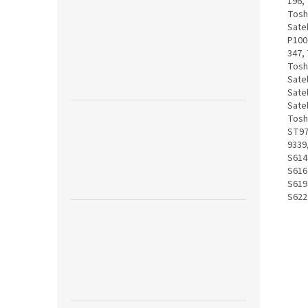
196, 
Toshi
Satel
P100-
347, 
Toshi
Satel
Sate
Sate
Tosh
ST974
9339,
S6148
S6167
S6197
S622