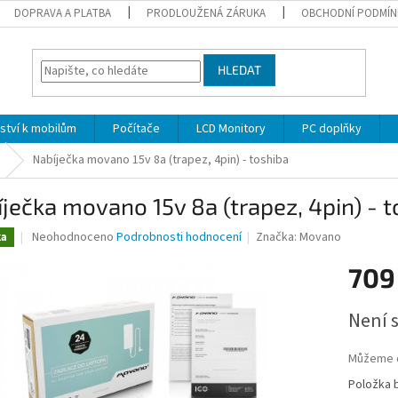
DOPRAVA A PLATBA
PRODLOUŽENÁ ZÁRUKA
OBCHODNÍ PODMÍN
HLEDAT
nství k mobilům
Počítače
LCD Monitory
PC doplňky
Nabíječka movano 15v 8a (trapez, 4pin) - toshiba
ječka movano 15v 8a (trapez, 4pin) - t
Průměrné
Neohodnoceno
Podrobnosti hodnocení
Značka:
Movano
ka
hodnocení
produktu
709
je
0,0
Měrná
Není 
z
cena:
5
hvězdiček.
Můžeme d
Položka 