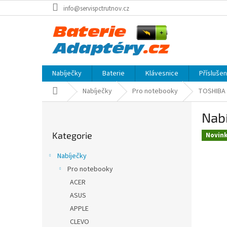
Přejít
info@servispctrutnov.cz
na
obsah
Nabíječky
Baterie
Klávesnice
Přísluše
Domů
Nabíječky
Pro notebooky
TOSHIBA
P
Nabí
o
Přeskočit
s
Kategorie
kategorie
Novin
t
r
Nabíječky
a
Pro notebooky
n
ACER
n
í
ASUS
p
APPLE
a
CLEVO