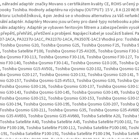
, náhradní adaptér značky Movano s certifikátem kvality CE, ROHS určený p
booky Toshiba. Hodnoty adaptéru na výstupu (OUTPUT): 15 V , 8 A (120 W)
ktoru: Lichoběžníková, 4-pin Jedná se o vhodnou alternativu za Váš nefunkč
inální adaptér. Adaptéry Movano jsou určeny pro dané typy notebooku a plně
inálni adaptéry. Adaptér je vybaven feritovým filtrem a zabezpečením vysok
 přepětí, přehřátí, přetížení a probíjení. Napájecí kabel je součástí balení. P
37-2ACA, PA3237U-1A1C, PA3237U-1ACA, PA3507E-1AC3 Vhodná pro: Toshib
 Toshiba Qosmio G20, Toshiba Qosmio G25, Toshiba Qosmio F25, Toshiba Sa
, Toshiba Satellite P100, Toshiba Qosmio F25-AV205, Toshiba Qosmio F30-1
iba Qosmio F30-113, Toshiba Qosmio F30-116, Toshiba Qosmio F30-127, To
io F30-140, Toshiba Qosmio F30-141, Toshiba Qosmio G10-105, Toshiba Q
, Toshiba Qosmio G15-AV501, Toshiba Qosmio G20-102, Toshiba Qosmio G2
iba Qosmio G20-127, Toshiba Qosmio G20-132, Toshiba Qosmio G20-141, T
io G20-157, Toshiba Qosmio G25-AV513, Toshiba Qosmio G30, Toshiba Qo
 Toshiba Qosmio G30-126, Toshiba Qosmio G30-137, Toshiba Qosmio G30-1
io G30-143, Toshiba Qosmio G30-145, Toshiba Qosmio G30-149, Toshiba 
 Toshiba Qosmio G30-152, Toshiba Qosmio G30-153, Toshiba Qosmio G30-1
io G30-194, Toshiba Qosmio G30-195, Toshiba Qosmio G30-207, Toshiba 
 Toshiba Qosmio G30-211, Toshiba Qosmio G35, Toshiba Qosmio G35-AV600
io G35-AV650, Toshiba Qosmio G35-AV660, Toshiba Satellite A20, Toshiba S
Toshiba Satellite A40, Toshiba Satellite A45, Toshiba Satellite P100-102, T
lite P100-106, Toshiba Satellite P100-112, Toshiba Satellite P100-160, Toshi
191, Toshiba Satellite P100-192, Toshiba Satellite P100-194, Toshiba Satell