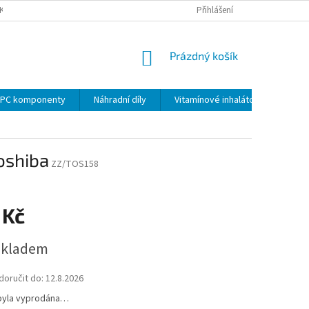
KY
PODMÍNKY OCHRANY OSOBNÍCH ÚDAJŮ
Přihlášení
VRÁCENÍ ZBOŽÍ VE 14 D
NÁKUPNÍ
Prázdný košík
KOŠÍK
PC komponenty
Náhradní díly
Vitamínové inhalátory
oshiba
ZZ/TOS158
 Kč
skladem
oručit do:
12.8.2026
byla vyprodána…