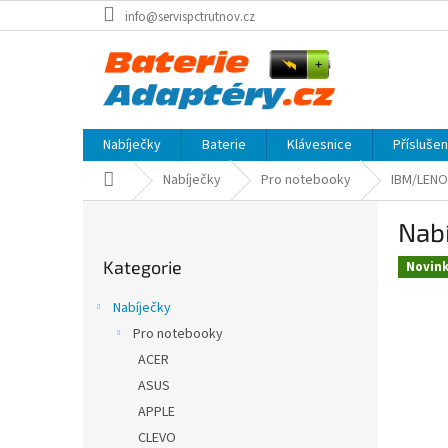
Přejít
info@servispctrutnov.cz
na
obsah
Nabíječky
Baterie
Klávesnice
Přísluše
Domů
Nabíječky
Pro notebooky
IBM/LEN
P
Nabí
o
Přeskočit
s
Kategorie
kategorie
Novin
t
r
Nabíječky
a
Pro notebooky
n
ACER
n
í
ASUS
p
APPLE
a
CLEVO