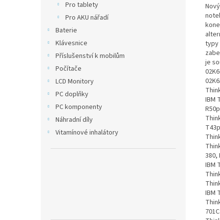
Pro tablety
Nový
note
Pro AKU nářadí
kone
Baterie
alte
Klávesnice
typy 
zabez
Příslušenství k mobilům
je s
Počítače
02K6
02K6
LCD Monitory
Thin
PC doplňky
IBM 
PC komponenty
R50p
Thin
Náhradní díly
T43p
Vitamínové inhalátory
Thin
Thin
380,
IBM 
Thin
Thin
IBM 
Thin
701C