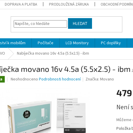
DOPRAVA A PLATBA
PRODLOUŽENÁ ZÁRUKA
OBCHODNÍ PODMÍN
HLEDAT
nství k mobilům
Počítače
LCD Monitory
PC doplňky
OVO
Nabíječka movano 16v 4.5a (5.5x2.5) - ibm
ječka movano 16v 4.5a (5.5x2.5) - ibm
Průměrné
Neohodnoceno
Podrobnosti hodnocení
Značka:
Movano
ka
hodnocení
produktu
479
je
0,0
Měrná
Není 
z
cena:
5
hvězdiček.
Můžeme d
Položka 