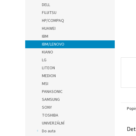
n
DELL
e
FUJITSU
l
HP/COMPAQ
HUAWEI
IBM
IBM/LENOVO
KIANO
LG
LITEON
MEDION
MSI
PANASONIC
SAMSUNG
SONY
Popi
TOSHIBA
UNIVERZÁLNÍ
Det
Do auta