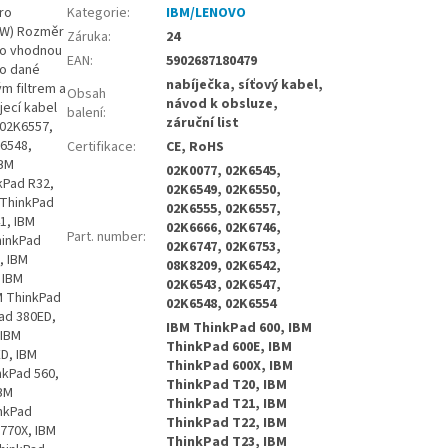
ro
Kategorie
:
IBM/LENOVO
2 W) Rozměr
Záruka
:
24
 o vhodnou
EAN
:
5902687180479
ro dané
nabíječka, síťový kabel,
ým filtrem a
Obsah
návod k obsluze,
jecí kabel
balení
:
záruční list
 02K6557,
K6548,
Certifikace
:
CE, RoHS
IBM
02K0077, 02K6545,
kPad R32,
02K6549, 02K6550,
 ThinkPad
02K6555, 02K6557,
1, IBM
02K6666, 02K6746,
Part. number
:
hinkPad
02K6747, 02K6753,
, IBM
08K8209, 02K6542,
 IBM
02K6543, 02K6547,
M ThinkPad
02K6548, 02K6554
ad 380ED,
IBM ThinkPad 600, IBM
 IBM
ThinkPad 600E, IBM
D, IBM
ThinkPad 600X, IBM
nkPad 560,
ThinkPad T20, IBM
IBM
ThinkPad T21, IBM
inkPad
ThinkPad T22, IBM
 770X, IBM
ThinkPad T23, IBM