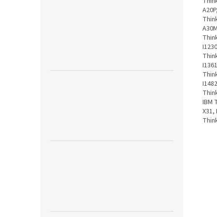
Thin
A20P
Thin
A30M
Thin
I1230
Thin
I1361
Thin
I1482
Thin
IBM 
X31,
Thin