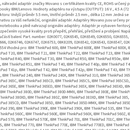
, náhradní adaptér značky Movano s certifikátem kvality CE, ROHS určený p
booky IBM/Lenovo. Hodnoty adaptéru na výstupu (OUTPUT): 16 V , 4.5 A (7
ktoru: Vnější průměr 5.5 mm, Vnitřní průměr 2.5 mm , délka 12 mm Jedná se
rnativu za Váš nefunkční, originální adaptér. Adaptéry Movano jsou určeny p
notebooku a plně nahrazují originálni adaptéry. Adaptér je vybaven feritov
pečením vysoké kvality proti přepětí, přehřání, přetížení a probíjení. Napá
oučástí balení. Part. number: 02K0077, 02K6545, 02K6549, 02K6550, 02K6555,
666, 02K6746, 02K6747, 02K6753, 08K8209, 02K6542, 02K6543, 02K6547, 02
554 Vhodná pro: IBM ThinkPad 600, IBM ThinkPad 600E, IBM ThinkPad 600X, 
kPad T20, IBM ThinkPad T21, IBM ThinkPad T22, IBM ThinkPad T23, IBM Thin
ThinkPad R40, IBM ThinkPad T30, IBM ThinkPad R50, IBM ThinkPad R50e, IBM
, IBM ThinkPad R51, IBM ThinkPad T40, IBM ThinkPad T40p, IBM ThinkPad T4
kPad T41p, IBM ThinkPad T42, IBM ThinkPad T42p, IBM ThinkPad T43, IBM T
, IBM ThinkPad 240, IBM ThinkPad 240X, IBM ThinkPad 310, IBM ThinkPad 365
kPad 365C, IBM ThinkPad 365CD, IBM ThinkPad 365CS, IBM ThinkPad 365CSD,
kPad 365E, IBM ThinkPad 365ED, IBM ThinkPad 365X, IBM ThinkPad 365XD, IB
 IBM ThinkPad 380D, IBM ThinkPad 380D-MMX, IBM ThinkPad 380E, IBM ThinkP
ThinkPad 380XD, IBM ThinkPad 380Z, IBM ThinkPad 383XD, IBM ThinkPad 385,
kPad 385CD, IBM ThinkPad 385D, IBM ThinkPad 385D-MMX, IBM ThinkPad 385E
kPad 390, IBM ThinkPad 390E, IBM ThinkPad 390X, IBM ThinkPad 535, IBM Thi
ThinkPad 560C, IBM ThinkPad 560E, IBM ThinkPad 560X, IBM ThinkPad 560Z, 
kPad 570, IBM ThinkPad 570E, IBM ThinkPad 701, IBM ThinkPad 701C, IBM Th
S, IBM ThinkPad 770, IBM ThinkPad 770E, IBM ThinkPad 770ED, IBM ThinkPad