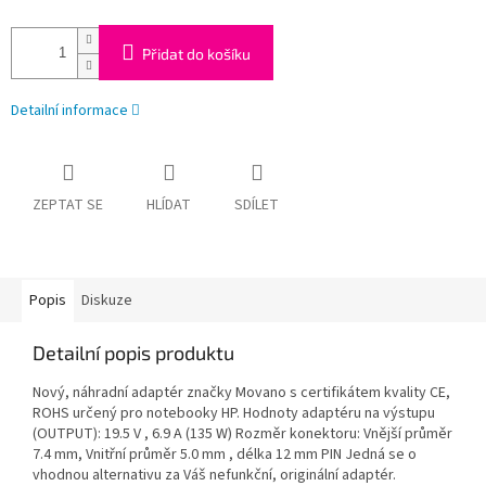
Přidat do košíku
Detailní informace
ZEPTAT SE
HLÍDAT
SDÍLET
Popis
Diskuze
Detailní popis produktu
Nový, náhradní adaptér značky Movano s certifikátem kvality CE,
ROHS určený pro notebooky HP. Hodnoty adaptéru na výstupu
(OUTPUT): 19.5 V , 6.9 A (135 W) Rozměr konektoru: Vnější průměr
7.4 mm, Vnitřní průměr 5.0 mm , délka 12 mm PIN Jedná se o
vhodnou alternativu za Váš nefunkční, originální adaptér.