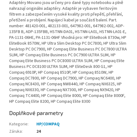
Adaptéry Movano jsou určeny pro dané typy notebooku a plně
nahrazují originálni adaptéry. Adaptér je vybaven feritovým
filtrem a zabezpečením vysoké kvality proti přepětí, přehřání,
přetížení a probíjení. Napájecí kabel je součástí balení. Part.
number: 481420-001, 482133-001, 647982-001, 647982-002, ADP-
135FB B, ADP-135FBB, HSTNN-DA01, HSTNN-LA01, HSTNN-LA01-E,
PA-1131-06HE, PA-1131-06HF Vhodná pro: HP EliteBook 8730w, HP
EliteBook 8570W, HP Ultra Slim Desktop PC DC7800, HP Ultra Slim
Desktop PC DC7900, HP Compaq Elite Business PC DC7800 ULTRA
SLIM, HP Compaq Elite Business PC DC7900 ULTRA SLIM, HP
Compaq Elite Business PC DC8000 ULTRA SLIM, HP Compaq Elite
Business PC DC8100 ULTRA SLIM, HP EliteDesk 800 G1, HP
Compaq 6910P, HP Compaq 8510P, HP Compaq 8510W, HP
Compaq DC7800, HP Compaq DC7900, HP Compaq NC6400, HP
Compaq NC8430, HP Compaq NW8440, HP Compaq NX6325, HP
Compaq NX6330, HP Compaq NX7300, HP Compaq NX9420, HP
Compaq TC4400, HP Compaq Elite 8000, HP Compaq Elite 8000F,
HP Compaq Elite 8200, HP Compaq Elite 8300
Doplňkové parametry
Kategorie
:
HP/COMPAQ
Záruka
:
24