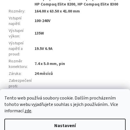
HP Compaq Elite 8200, HP Compaq Elite 8300
Rozměry
:
164.00 x 63.50 x 41.00 mm
Vstupní
100-240V
napětí
:
Výstupní
135W
výkon
:
Výstupní
napětí a
19.5V 6.9A
proud
:
Rozměr
7.4 x 5.0 mm, pin
konektoru
:
Záruka
:
24 měsíců
Zabezpečení
proti
:
Napájecí
3 pin
Tento web používá soubory cookie. Dalším procházením
kabel
:
tohoto webu vyjadřujete souhlas s jejich používáním.. Více
informací
zde
.
Z
á
Nastavení
Vytvořil Shoptet
p