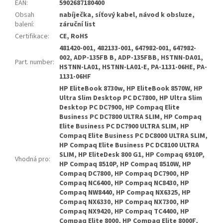
EAN
:
5902687180400
Obsah
nabíječka, síťový kabel, návod k obsluze,
balení
:
záruční list
Certifikace
:
CE, RoHS
481420-001, 482133-001, 647982-001, 647982-
002, ADP-135FB B, ADP-135FBB, HSTNN-DA01,
Part. number
:
HSTNN-LA01, HSTNN-LA01-E, PA-1131-06HE, PA-
1131-06HF
HP EliteBook 8730w, HP EliteBook 8570W, HP
Ultra Slim Desktop PC DC7800, HP Ultra Slim
Desktop PC DC7900, HP Compaq Elite
Business PC DC7800 ULTRA SLIM, HP Compaq
Elite Business PC DC7900 ULTRA SLIM, HP
Compaq Elite Business PC DC8000 ULTRA SLIM,
HP Compaq Elite Business PC DC8100 ULTRA
SLIM, HP EliteDesk 800 G1, HP Compaq 6910P,
Vhodná pro
:
HP Compaq 8510P, HP Compaq 8510W, HP
Compaq DC7800, HP Compaq DC7900, HP
Compaq NC6400, HP Compaq NC8430, HP
Compaq NW8440, HP Compaq NX6325, HP
Compaq NX6330, HP Compaq NX7300, HP
Compaq NX9420, HP Compaq TC4400, HP
Compaq Elite 8000, HP Compaq Elite 8000F,