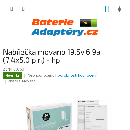
Přejít
NÁKUP
na
obsah
KOŠÍK
Nabíječka movano 19.5v 6.9a
(7.4x5.0 pin) - hp
ZZ/HP19569P
Průměrné
Neohodnoceno
Podrobnosti hodnocení
Novinka
hodnocení
Značka:
Movano
produktu
je
0,0
z
5
hvězdiček.