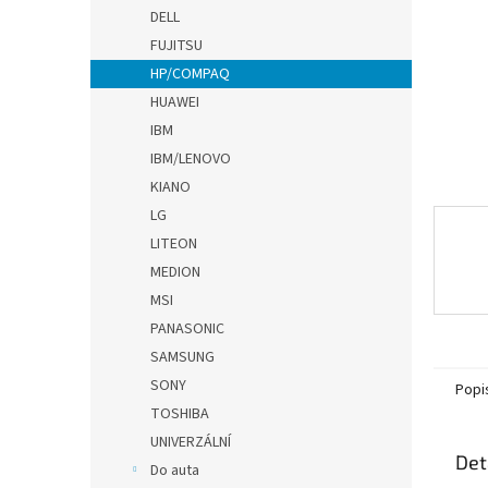
n
DELL
e
FUJITSU
l
HP/COMPAQ
HUAWEI
IBM
IBM/LENOVO
KIANO
LG
LITEON
MEDION
MSI
PANASONIC
SAMSUNG
SONY
Popi
TOSHIBA
UNIVERZÁLNÍ
Det
Do auta