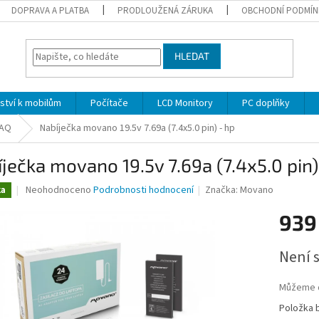
DOPRAVA A PLATBA
PRODLOUŽENÁ ZÁRUKA
OBCHODNÍ PODMÍN
HLEDAT
nství k mobilům
Počítače
LCD Monitory
PC doplňky
AQ
Nabíječka movano 19.5v 7.69a (7.4x5.0 pin) - hp
ječka movano 19.5v 7.69a (7.4x5.0 pin)
Průměrné
Neohodnoceno
Podrobnosti hodnocení
Značka:
Movano
ka
hodnocení
produktu
939
je
0,0
Měrná
Není 
z
cena:
5
hvězdiček.
Můžeme d
Položka 