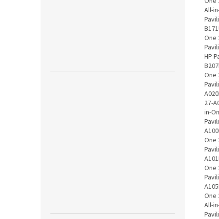
One 2
All-i
Pavil
B171U
One 2
Pavil
HP Pa
B207D
One 2
Pavil
A020X
27-A0
in-On
Pavil
A100N
One 2
Pavil
A101N
One 2
Pavil
A105N
One 2
All-i
Pavil