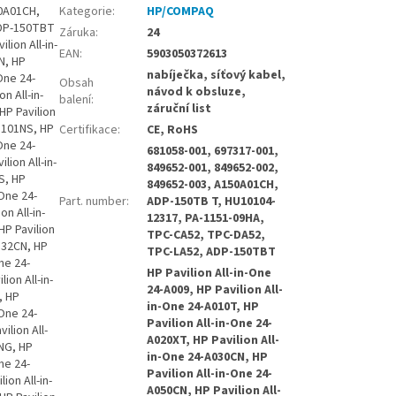
50A01CH,
Kategorie
:
HP/COMPAQ
ADP-150TBT
Záruka
:
24
lion All-in-
EAN
:
5903050372613
N, HP
nabíječka, síťový kabel,
-One 24-
Obsah
návod k obsluze,
n All-in-
balení
:
záruční list
HP Pavilion
-B101NS, HP
Certifikace
:
CE, RoHS
-One 24-
681058-001, 697317-001,
lion All-in-
849652-001, 849652-002,
S, HP
849652-003, A150A01CH,
-One 24-
Part. number
:
ADP-150TB T, HU10104-
n All-in-
12317, PA-1151-09HA,
HP Pavilion
TPC-CA52, TPC-DA52,
B132CN, HP
TPC-LA52, ADP-150TBT
ne 24-
HP Pavilion All-in-One
ion All-in-
24-A009, HP Pavilion All-
, HP
in-One 24-A010T, HP
-One 24-
Pavilion All-in-One 24-
ilion All-
A020XT, HP Pavilion All-
2NG, HP
in-One 24-A030CN, HP
ne 24-
Pavilion All-in-One 24-
ion All-in-
A050CN, HP Pavilion All-