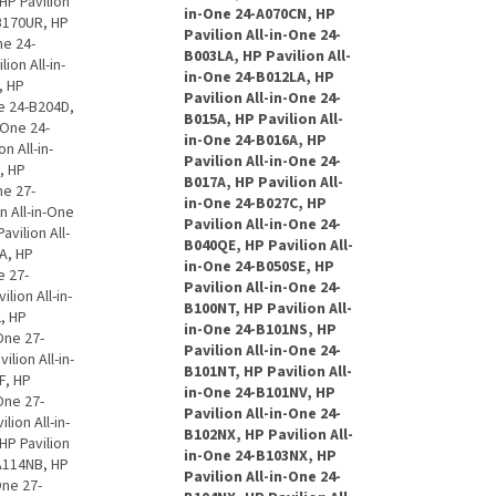
HP Pavilion
in-One 24-A070CN, HP
-B170UR, HP
Pavilion All-in-One 24-
ne 24-
B003LA, HP Pavilion All-
ion All-in-
in-One 24-B012LA, HP
, HP
Pavilion All-in-One 24-
ne 24-B204D,
B015A, HP Pavilion All-
-One 24-
in-One 24-B016A, HP
n All-in-
Pavilion All-in-One 24-
, HP
B017A, HP Pavilion All-
ne 27-
in-One 24-B027C, HP
n All-in-One
Pavilion All-in-One 24-
vilion All-
B040QE, HP Pavilion All-
0A, HP
in-One 24-B050SE, HP
e 27-
Pavilion All-in-One 24-
lion All-in-
B100NT, HP Pavilion All-
L, HP
in-One 24-B101NS, HP
-One 27-
Pavilion All-in-One 24-
lion All-in-
B101NT, HP Pavilion All-
F, HP
in-One 24-B101NV, HP
-One 27-
Pavilion All-in-One 24-
lion All-in-
B102NX, HP Pavilion All-
HP Pavilion
in-One 24-B103NX, HP
-A114NB, HP
Pavilion All-in-One 24-
One 27-