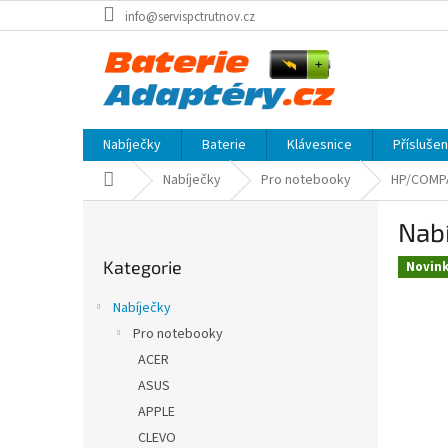
Přejít
info@servispctrutnov.cz
na
obsah
Nabíječky
Baterie
Klávesnice
Přísluše
Domů
Nabíječky
Pro notebooky
HP/COMP
P
Nabí
o
Přeskočit
s
Kategorie
kategorie
Novin
t
r
Nabíječky
a
Pro notebooky
n
ACER
n
í
ASUS
p
APPLE
a
CLEVO