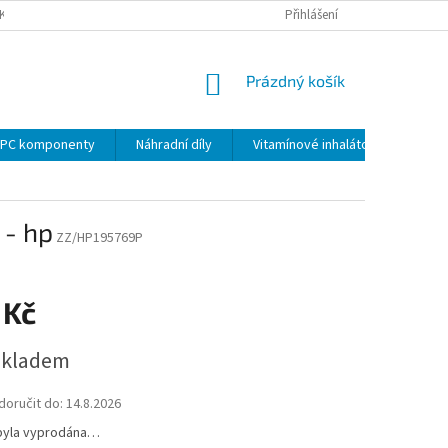
KY
PODMÍNKY OCHRANY OSOBNÍCH ÚDAJŮ
Přihlášení
VRÁCENÍ ZBOŽÍ VE 14 D
NÁKUPNÍ
Prázdný košík
KOŠÍK
PC komponenty
Náhradní díly
Vitamínové inhalátory
 - hp
ZZ/HP195769P
 Kč
skladem
oručit do:
14.8.2026
byla vyprodána…