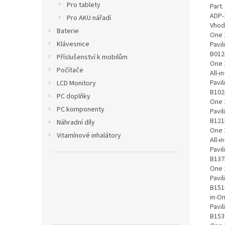
Pro tablety
Part
ADP-
Pro AKU nářadí
Vhodn
Baterie
One 2
Klávesnice
Pavil
B012L
Příslušenství k mobilům
One 2
Počítače
All-i
Pavil
LCD Monitory
B102N
PC doplňky
One 2
PC komponenty
Pavil
B121D
Náhradní díly
One 2
Vitamínové inhalátory
All-i
Pavil
B137D
One 2
Pavil
B151N
in-On
Pavil
B153U