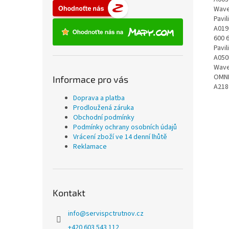
Wave
Pavi
A019
600 
Pavi
A050
Wave
OMNI
Informace pro vás
A218
Doprava a platba
Prodloužená záruka
Obchodní podmínky
Podmínky ochrany osobních údajů
Vrácení zboží ve 14 denní lhůtě
Reklamace
Kontakt
info
@
servispctrutnov.cz
+420 603 543 112