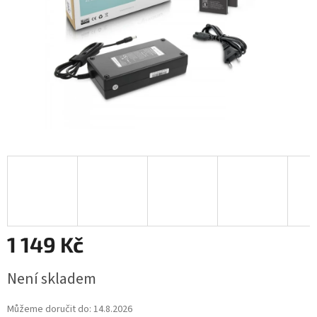
1 149 Kč
Měrná
Není skladem
cena:
Můžeme doručit do:
14.8.2026