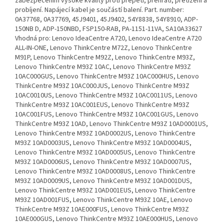
zabezpečením vysoké kvality proti přepětí, přehřátí, přetížení a
probíjení. Napájecí kabel je součástí balení. Part. number:
0A37768, 0A37769, 45J9401, 45J9402, 54Y8838, 54Y8910, ADP-
150NB D, ADP-150NBD, FSP150-RAB, PA-1151-11VA, SA10A33627
Vhodná pro: Lenovo IdeaCentre A720, Lenovo IdeaCentre A720
ALL-IN-ONE, Lenovo ThinkCentre M72Z, Lenovo ThinkCentre
M91P, Lenovo ThinkCentre M92Z, Lenovo ThinkCentre M93Z,
Lenovo ThinkCentre M93Z 10AC, Lenovo ThinkCentre M93Z
10AC000GUS, Lenovo ThinkCentre M93Z 10AC000HUS, Lenovo
ThinkCentre M93Z 10AC000JUS, Lenovo ThinkCentre M93Z
10AC0010US, Lenovo ThinkCentre M93Z 10AC0011US, Lenovo
ThinkCentre M93Z 10AC001EUS, Lenovo ThinkCentre M93Z
10AC001FUS, Lenovo ThinkCentre M93Z 10AC001GUS, Lenovo
ThinkCentre M93Z 10AD, Lenovo ThinkCentre M93Z 10AD0001US,
Lenovo ThinkCentre M93Z 10AD0002US, Lenovo ThinkCentre
M93Z 10AD0003US, Lenovo ThinkCentre M93Z 10AD0004US,
Lenovo ThinkCentre M93Z 10AD0005US, Lenovo ThinkCentre
M93Z 10AD0006US, Lenovo ThinkCentre M93Z 10AD0007US,
Lenovo ThinkCentre M93Z 10AD0008US, Lenovo ThinkCentre
M93Z 10AD0009US, Lenovo ThinkCentre M93Z 10AD001DUS,
Lenovo ThinkCentre M93Z 10AD001EUS, Lenovo ThinkCentre
M93Z 10AD001FUS, Lenovo ThinkCentre M93Z 10AE, Lenovo
ThinkCentre M93Z 10AE000FUS, Lenovo ThinkCentre M93Z
10AE000GUS, Lenovo ThinkCentre M93Z 10AE000HUS, Lenovo