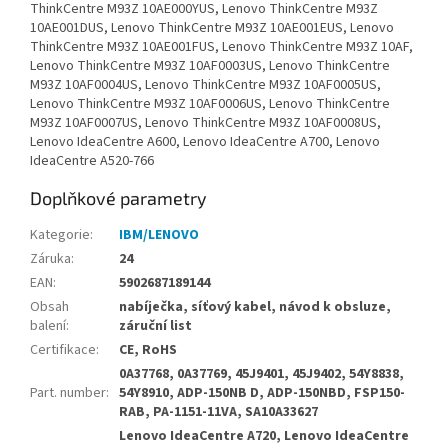
ThinkCentre M93Z 10AE000YUS, Lenovo ThinkCentre M93Z
10AE001DUS, Lenovo ThinkCentre M93Z 10AE001EUS, Lenovo
ThinkCentre M93Z 10AE001FUS, Lenovo ThinkCentre M93Z 10AF,
Lenovo ThinkCentre M93Z 10AF0003US, Lenovo ThinkCentre
M93Z 10AF0004US, Lenovo ThinkCentre M93Z 10AF0005US,
Lenovo ThinkCentre M93Z 10AF0006US, Lenovo ThinkCentre
M93Z 10AF0007US, Lenovo ThinkCentre M93Z 10AF0008US,
Lenovo IdeaCentre A600, Lenovo IdeaCentre A700, Lenovo
IdeaCentre A520-766
Doplňkové parametry
Kategorie
:
IBM/LENOVO
Záruka
:
24
EAN
:
5902687189144
Obsah
nabíječka, síťový kabel, návod k obsluze,
balení
:
záruční list
Certifikace
:
CE, RoHS
0A37768, 0A37769, 45J9401, 45J9402, 54Y8838,
Part. number
:
54Y8910, ADP-150NB D, ADP-150NBD, FSP150-
RAB, PA-1151-11VA, SA10A33627
Lenovo IdeaCentre A720, Lenovo IdeaCentre