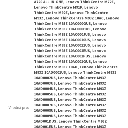
A720 ALL-IN-ONE, Lenovo ThinkCentre M72Z,
Lenovo ThinkCentre M91P, Lenovo
ThinkCentre M92Z, Lenovo ThinkCentre
M93Z, Lenovo ThinkCentre M93Z 10AC, Lenovo
ThinkCentre M93Z 10AC000GUS, Lenovo
ThinkCentre M93Z 10AC000HUS, Lenovo
ThinkCentre M93Z 10AC000JUS, Lenovo
ThinkCentre M93Z 10AC0010US, Lenovo
ThinkCentre M93Z 10AC0011US, Lenovo
ThinkCentre M93Z 10AC001EUS, Lenovo
ThinkCentre M93Z 10AC001FUS, Lenovo
ThinkCentre M93Z 10AC001GUS, Lenovo
ThinkCentre M93Z 10AD, Lenovo ThinkCentre
M93Z 10AD0001US, Lenovo ThinkCentre M93Z
10AD0002US, Lenovo ThinkCentre M93Z
10AD0003US, Lenovo ThinkCentre M93Z
10AD0004US, Lenovo ThinkCentre M93Z
10AD0005US, Lenovo ThinkCentre M93Z
10AD0006US, Lenovo ThinkCentre M93Z
10AD0007US, Lenovo ThinkCentre M93Z
Vhodná pro
:
10AD0008US, Lenovo ThinkCentre M93Z
10AD0009US, Lenovo ThinkCentre M93Z
10AD001DUS, Lenovo ThinkCentre M93Z
10AD001EUS, Lenovo ThinkCentre M93Z