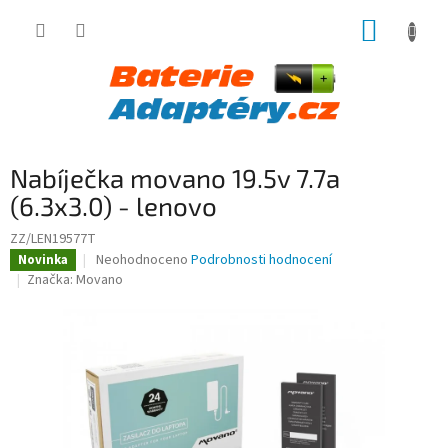
Přejít
NÁKUP
na
obsah
KOŠÍK
Nabíječka movano 19.5v 7.7a
(6.3x3.0) - lenovo
ZZ/LEN19577T
Průměrné
Neohodnoceno
Podrobnosti hodnocení
Novinka
hodnocení
Značka:
Movano
produktu
je
0,0
z
5
hvězdiček.