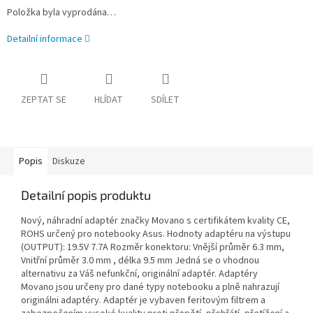
Položka byla vyprodána…
Detailní informace
ZEPTAT SE
HLÍDAT
SDÍLET
Popis
Diskuze
Detailní popis produktu
Nový, náhradní adaptér značky Movano s certifikátem kvality CE,
ROHS určený pro notebooky Asus. Hodnoty adaptéru na výstupu
(OUTPUT): 19.5V 7.7A Rozměr konektoru: Vnější průměr 6.3 mm,
Vnitřní průměr 3.0 mm , délka 9.5 mm Jedná se o vhodnou
alternativu za Váš nefunkční, originální adaptér. Adaptéry
Movano jsou určeny pro dané typy notebooku a plně nahrazují
originálni adaptéry. Adaptér je vybaven feritovým filtrem a