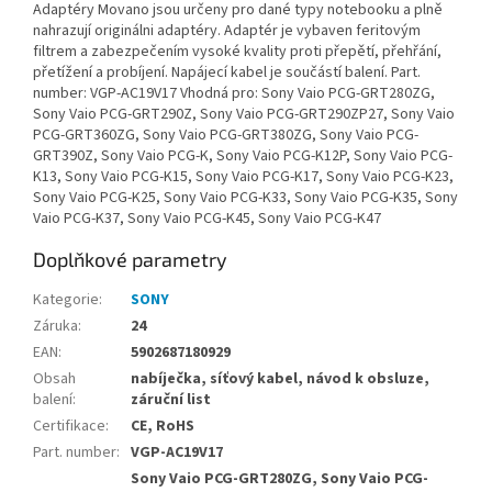
Adaptéry Movano jsou určeny pro dané typy notebooku a plně
nahrazují originálni adaptéry. Adaptér je vybaven feritovým
filtrem a zabezpečením vysoké kvality proti přepětí, přehřání,
přetížení a probíjení. Napájecí kabel je součástí balení. Part.
number: VGP-AC19V17 Vhodná pro: Sony Vaio PCG-GRT280ZG,
Sony Vaio PCG-GRT290Z, Sony Vaio PCG-GRT290ZP27, Sony Vaio
PCG-GRT360ZG, Sony Vaio PCG-GRT380ZG, Sony Vaio PCG-
GRT390Z, Sony Vaio PCG-K, Sony Vaio PCG-K12P, Sony Vaio PCG-
K13, Sony Vaio PCG-K15, Sony Vaio PCG-K17, Sony Vaio PCG-K23,
Sony Vaio PCG-K25, Sony Vaio PCG-K33, Sony Vaio PCG-K35, Sony
Vaio PCG-K37, Sony Vaio PCG-K45, Sony Vaio PCG-K47
Doplňkové parametry
Kategorie
:
SONY
Záruka
:
24
EAN
:
5902687180929
Obsah
nabíječka, síťový kabel, návod k obsluze,
balení
:
záruční list
Certifikace
:
CE, RoHS
Part. number
:
VGP-AC19V17
Sony Vaio PCG-GRT280ZG, Sony Vaio PCG-