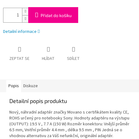
Přidat do košíku
Detailní informace
ZEPTAT SE
HLÍDAT
SDÍLET
Popis
Diskuze
Detailní popis produktu
Nový, náhradní adaptér značky Movano s certifikátem kvality CE,
ROHS určený pro notebooky Sony. Hodnoty adaptéru na výstupu
(OUTPUT): 19.5 V , 7.7 A (150 W) Rozměr konektoru: Vnější průměr
6.5 mm, Vnitřní průměr 4.4 mm , délka 9.5 mm , PIN Jedná se o
vhodnou alternativu za Váš nefunkční, originální adaptér.