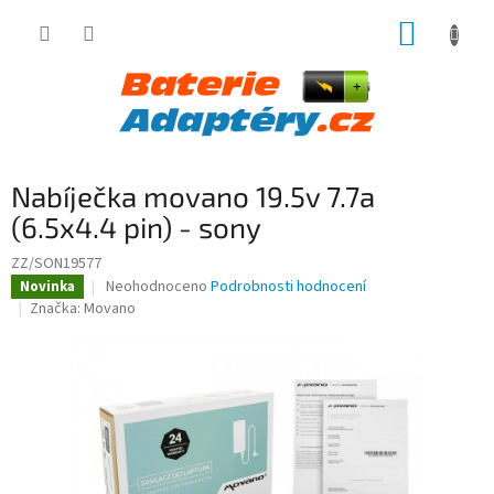
Přejít
NÁKUP
na
obsah
KOŠÍK
Nabíječka movano 19.5v 7.7a
(6.5x4.4 pin) - sony
ZZ/SON19577
Průměrné
Neohodnoceno
Podrobnosti hodnocení
Novinka
hodnocení
Značka:
Movano
produktu
je
0,0
z
5
hvězdiček.