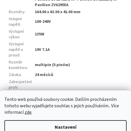
Pavilion ZV6295EA
Rozměry
:
164.00 x 63.50 x 41.00 mm
Vstupní
100-240V
napětí
:
Výstupní
135W
výkon
:
Výstupní
napětí a
19V 7.1A
proud
:
Rozměr
multipin (5 pinów)
konektoru
:
Záruka
:
24 měsíců
Zabezpečení
proti
:
Napájecí
3 pin
Tento web používá soubory cookie. Dalším procházením
kabel
:
tohoto webu vyjadřujete souhlas s jejich používáním.. Více
informací
zde
.
Z
á
Nastavení
Vytvořil Shoptet
p