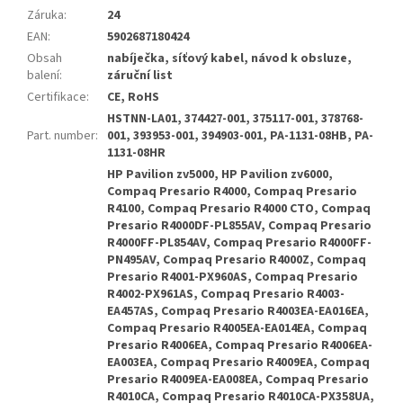
Záruka
:
24
EAN
:
5902687180424
Obsah
nabíječka, síťový kabel, návod k obsluze,
balení
:
záruční list
Certifikace
:
CE, RoHS
HSTNN-LA01, 374427-001, 375117-001, 378768-
Part. number
:
001, 393953-001, 394903-001, PA-1131-08HB, PA-
1131-08HR
HP Pavilion zv5000, HP Pavilion zv6000,
Compaq Presario R4000, Compaq Presario
R4100, Compaq Presario R4000 CTO, Compaq
Presario R4000DF-PL855AV, Compaq Presario
R4000FF-PL854AV, Compaq Presario R4000FF-
PN495AV, Compaq Presario R4000Z, Compaq
Presario R4001-PX960AS, Compaq Presario
R4002-PX961AS, Compaq Presario R4003-
EA457AS, Compaq Presario R4003EA-EA016EA,
Compaq Presario R4005EA-EA014EA, Compaq
Presario R4006EA, Compaq Presario R4006EA-
EA003EA, Compaq Presario R4009EA, Compaq
Presario R4009EA-EA008EA, Compaq Presario
R4010CA, Compaq Presario R4010CA-PX358UA,