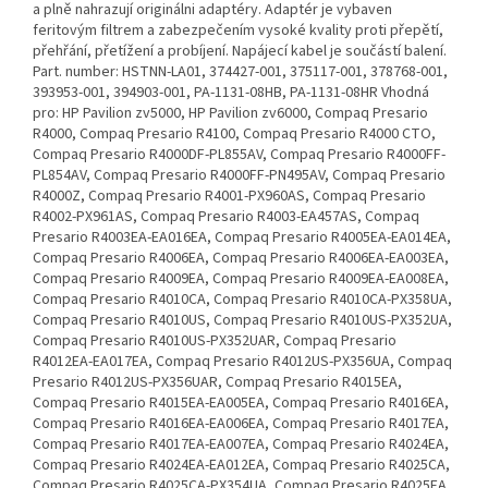
a plně nahrazují originálni adaptéry. Adaptér je vybaven
feritovým filtrem a zabezpečením vysoké kvality proti přepětí,
přehřání, přetížení a probíjení. Napájecí kabel je součástí balení.
Part. number: HSTNN-LA01, 374427-001, 375117-001, 378768-001,
393953-001, 394903-001, PA-1131-08HB, PA-1131-08HR Vhodná
pro: HP Pavilion zv5000, HP Pavilion zv6000, Compaq Presario
R4000, Compaq Presario R4100, Compaq Presario R4000 CTO,
Compaq Presario R4000DF-PL855AV, Compaq Presario R4000FF-
PL854AV, Compaq Presario R4000FF-PN495AV, Compaq Presario
R4000Z, Compaq Presario R4001-PX960AS, Compaq Presario
R4002-PX961AS, Compaq Presario R4003-EA457AS, Compaq
Presario R4003EA-EA016EA, Compaq Presario R4005EA-EA014EA,
Compaq Presario R4006EA, Compaq Presario R4006EA-EA003EA,
Compaq Presario R4009EA, Compaq Presario R4009EA-EA008EA,
Compaq Presario R4010CA, Compaq Presario R4010CA-PX358UA,
Compaq Presario R4010US, Compaq Presario R4010US-PX352UA,
Compaq Presario R4010US-PX352UAR, Compaq Presario
R4012EA-EA017EA, Compaq Presario R4012US-PX356UA, Compaq
Presario R4012US-PX356UAR, Compaq Presario R4015EA,
Compaq Presario R4015EA-EA005EA, Compaq Presario R4016EA,
Compaq Presario R4016EA-EA006EA, Compaq Presario R4017EA,
Compaq Presario R4017EA-EA007EA, Compaq Presario R4024EA,
Compaq Presario R4024EA-EA012EA, Compaq Presario R4025CA,
Compaq Presario R4025CA-PX354UA, Compaq Presario R4025EA,