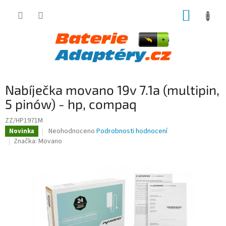
Přejít
NÁKUP
na
obsah
KOŠÍK
Nabíječka movano 19v 7.1a (multipin,
5 pinów) - hp, compaq
ZZ/HP1971M
Průměrné
Neohodnoceno
Podrobnosti hodnocení
Novinka
hodnocení
Značka:
Movano
produktu
je
0,0
z
5
hvězdiček.