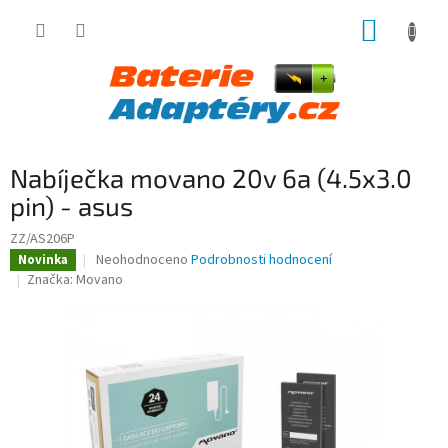
Přejít
NÁKUP
na
obsah
KOŠÍK
Nabíječka movano 20v 6a (4.5x3.0
pin) - asus
ZZ/AS206P
Průměrné
Neohodnoceno
Podrobnosti hodnocení
Novinka
hodnocení
Značka:
Movano
produktu
je
0,0
z
5
hvězdiček.