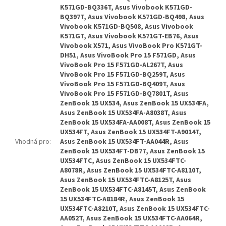
K571GD-BQ336T, Asus Vivobook K571GD-
BQ397T, Asus Vivobook K571GD-BQ498, Asus
Vivobook K571GD-BQ508, Asus Vivobook
K571GT, Asus Vivobook K571GT-EB76, Asus
Vivobook X571, Asus VivoBook Pro K571GT-
DH51, Asus VivoBook Pro 15 F571GD, Asus
VivoBook Pro 15 F571GD-AL267T, Asus
VivoBook Pro 15 F571GD-BQ259T, Asus
VivoBook Pro 15 F571GD-BQ409T, Asus
VivoBook Pro 15 F571GD-BQ7801T, Asus
ZenBook 15 UX534, Asus ZenBook 15 UX534FA,
Asus ZenBook 15 UX534FA-A8038T, Asus
ZenBook 15 UX534FA-AA008T, Asus ZenBook 15
UX534FT, Asus ZenBook 15 UX534FT-A9014T,
Vhodná pro
:
Asus ZenBook 15 UX534FT-AA044R, Asus
ZenBook 15 UX534FT-DB77, Asus ZenBook 15
UX534FTC, Asus ZenBook 15 UX534FTC-
A8078R, Asus ZenBook 15 UX534FTC-A8110T,
Asus ZenBook 15 UX534FTC-A8125T, Asus
ZenBook 15 UX534FTC-A8145T, Asus ZenBook
15 UX534FTC-A8184R, Asus ZenBook 15
UX534FTC-A8210T, Asus ZenBook 15 UX534FTC-
AA052T, Asus ZenBook 15 UX534FTC-AA064R,