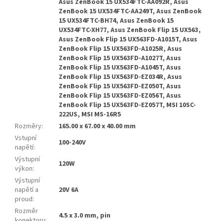
Asus ZenBook 15 UX534FTC-AA092R, Asus
ZenBook 15 UX534FTC-AA249T, Asus ZenBook
15 UX534FTC-BH74, Asus ZenBook 15
UX534FTC-XH77, Asus ZenBook Flip 15 UX563,
Asus ZenBook Flip 15 UX563FD-A1015T, Asus
ZenBook Flip 15 UX563FD-A1025R, Asus
ZenBook Flip 15 UX563FD-A1027T, Asus
ZenBook Flip 15 UX563FD-A1045T, Asus
ZenBook Flip 15 UX563FD-EZ034R, Asus
ZenBook Flip 15 UX563FD-EZ050T, Asus
ZenBook Flip 15 UX563FD-EZ056T, Asus
ZenBook Flip 15 UX563FD-EZ057T, MSI 10SC-
222US, MSI MS-16R5
Rozměry
:
165.00 x 67.00 x 40.00 mm
Vstupní
100-240V
napětí
:
Výstupní
120W
výkon
:
Výstupní
napětí a
20V 6A
proud
:
Rozměr
4.5 x 3.0 mm, pin
konektoru
: