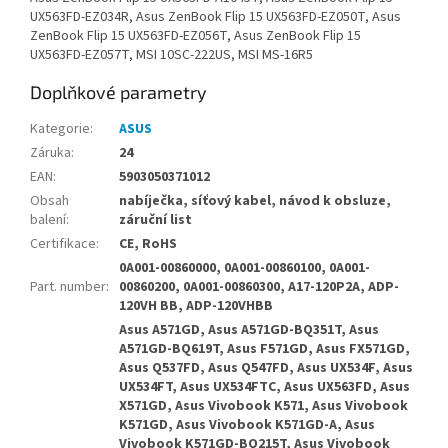
UX563FD-EZ034R, Asus ZenBook Flip 15 UX563FD-EZ050T, Asus
ZenBook Flip 15 UX563FD-EZ056T, Asus ZenBook Flip 15
UX563FD-EZ057T, MSI 10SC-222US, MSI MS-16R5
Doplňkové parametry
Kategorie
:
ASUS
Záruka
:
24
EAN
:
5903050371012
Obsah
nabíječka, síťový kabel, návod k obsluze,
balení
:
záruční list
Certifikace
:
CE, RoHS
0A001-00860000, 0A001-00860100, 0A001-
Part. number
:
00860200, 0A001-00860300, A17-120P2A, ADP-
120VH BB, ADP-120VHBB
Asus A571GD, Asus A571GD-BQ351T, Asus
A571GD-BQ619T, Asus F571GD, Asus FX571GD,
Asus Q537FD, Asus Q547FD, Asus UX534F, Asus
UX534FT, Asus UX534FTC, Asus UX563FD, Asus
X571GD, Asus Vivobook K571, Asus Vivobook
K571GD, Asus Vivobook K571GD-A, Asus
Vivobook K571GD-BQ215T, Asus Vivobook