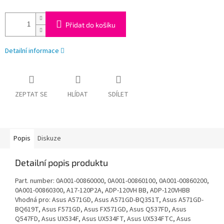
Přidat do košíku
Detailní informace
ZEPTAT SE
HLÍDAT
SDÍLET
Popis
Diskuze
Detailní popis produktu
Part. number: 0A001-00860000, 0A001-00860100, 0A001-00860200,
0A001-00860300, A17-120P2A, ADP-120VH BB, ADP-120VHBB
Vhodná pro: Asus A571GD, Asus A571GD-BQ351T, Asus A571GD-
BQ619T, Asus F571GD, Asus FX571GD, Asus Q537FD, Asus
Q547FD, Asus UX534F, Asus UX534FT, Asus UX534FTC, Asus