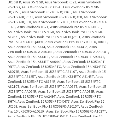
UX563FD, Asus X571GD, Asus Vivobook K571, Asus Vivobook
K571GD, Asus Vivobook K571GD-A, Asus Vivobook K571GD-
BQ215T, Asus Vivobook K571GD-BQ336T, Asus Vivobook
K571GD-BQ397T, Asus Vivobook K571GD-BQ498, Asus Vivobook
K571GD-BQ508, Asus Vivobook K571GT, Asus Vivobook K571GT-
EB76, Asus Vivobook X571, Asus VivoBook Pro K571GT-DH51,
Asus VivoBook Pro 15 F571GD, Asus VivoBook Pro 15 F571GD-
AL267T, Asus VivoBook Pro 15 F571GD-BQ259T, Asus VivoBook
Pro 15 F571GD-BQ409T, Asus VivoBook Pro 15 F571GD-BQ7801T,
Asus ZenBook 15 UX534, Asus ZenBook 15 UX534FA, Asus
ZenBook 15 UX534FA-A8038T, Asus ZenBook 15 UX534FA-AA008T,
Asus ZenBook 15 UX534FT, Asus ZenBook 15 UX534FT-A9014T,
Asus ZenBook 15 UX534FT-AA044R, Asus ZenBook 15 UX534FT-
DB77, Asus ZenBook 15 UX534FTC, Asus ZenBook 15 UX534FTC-
A8078R, Asus ZenBook 15 UX534FTC-A8110T, Asus ZenBook 15
UX534FTC-A8125T, Asus ZenBook 15 UX534FTC-A8145T, Asus
ZenBook 15 UX534FTC-A8184R, Asus ZenBook 15 UX534FTC-
A8210T, Asus ZenBook 15 UX534FTC-AA052T, Asus ZenBook 15
UX534FTC-AA064R, Asus ZenBook 15 UX534FTC-AA092R, Asus
ZenBook 15 UX534FTC-AA249T, Asus ZenBook 15 UX534FTC-
BH74, Asus ZenBook 15 UX534FTC-XH77, Asus ZenBook Flip 15
UX563, Asus ZenBook Flip 15 UX563FD-A1015T, Asus ZenBook
Flip 15 UX563FD-A1025R, Asus ZenBook Flip 15 UX563FD-A1027T,
Asus ZenBook Flip 15 UX563FD-A1045T, Asus ZenBook Flip 15