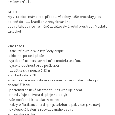
DOŽIVOTNÍ ZÁRUKU.
BE ECO
My v Tactical máme rádi přírodu. Všechny naše produkty jsou
balené do ECO krabiček z recyklovaného
papíru tak, aby co nejméně zatěžovaly životní prostředí. Myslete
takticky!
Vlastnosti:
- zahnuté okraje skla kryjí celý displej
- sklo lepí po celé ploše
- vyrobené na míru konkrétního modelu telefonu
- vysoká odolnost proti poškrábání
- tloušťka skla pouze 0,33mm
- tvrdost skla je 9H
- oleofobní úprava zabraňující zanechávání otisků prstů a pro
snadné čištění
- perfektní optické vlastnosti - nezkresluje obraz
- neovlivňuje citlivost displeje na dotyk
- vše potřebné k instalaci v balení
- zakryje škrábance na displeji, telefon je pak zase jako nový
- ekologické balení z recyklovaného papíru
- doživotní záruka