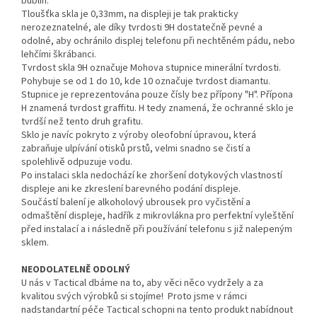
bublin.
Tloušťka skla je 0,33mm, na displeji je tak prakticky
nerozeznatelné, ale díky tvrdosti 9H dostatečně pevné a
odolné, aby ochránilo displej telefonu při nechtěném pádu, nebo
lehčími škrábanci.
Tvrdost skla 9H označuje Mohova stupnice minerální tvrdosti.
Pohybuje se od 1 do 10, kde 10 označuje tvrdost diamantu.
Stupnice je reprezentována pouze čísly bez přípony "H". Přípona
H znamená tvrdost graffitu. H tedy znamená, že ochranné sklo je
tvrdší než tento druh grafitu.
Sklo je navíc pokryto z výroby oleofobní úpravou, která
zabraňuje ulpívání otisků prstů, velmi snadno se čistí a
spolehlivě odpuzuje vodu.
Po instalaci skla nedochází ke zhoršení dotykových vlastností
displeje ani ke zkreslení barevného podání displeje.
Součástí balení je alkoholový ubrousek pro vyčistění a
odmaštění displeje, hadřík z mikrovlákna pro perfektní vyleštění
před instalací a i následně při používání telefonu s již nalepeným
sklem.
NEODOLATELNĚ ODOLNÝ
U nás v Tactical dbáme na to, aby věci něco vydržely a za
kvalitou svých výrobků si stojíme! Proto jsme v rámci
nadstandartní péče Tactical schopni na tento produkt nabídnout