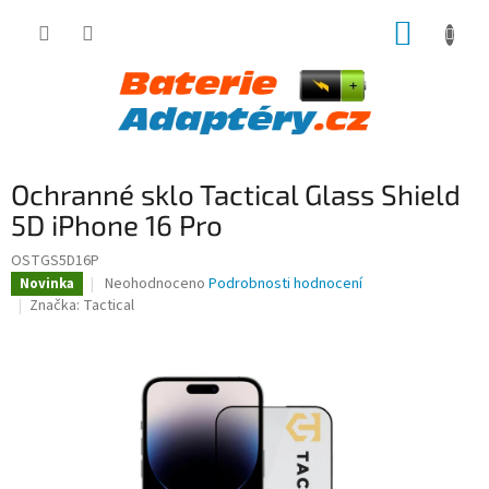
Přejít
NÁKUP
na
obsah
KOŠÍK
Ochranné sklo Tactical Glass Shield
5D iPhone 16 Pro
OSTGS5D16P
Průměrné
Neohodnoceno
Podrobnosti hodnocení
Novinka
hodnocení
Značka:
Tactical
produktu
je
0,0
z
5
hvězdiček.