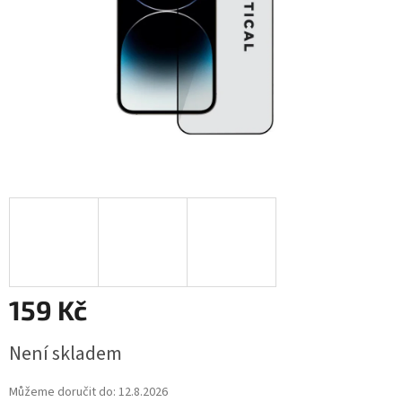
159 Kč
Měrná
Není skladem
cena:
Můžeme doručit do:
12.8.2026