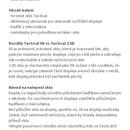
Obsah balení
- tvrzené sklo Tactical
- alkoholový ubrousek pro dokonalé vyčištění displeje
- hadřík z mikrovlákna
- samolepky pro pohodlnou instalaci skla
Rozdíly Tactical 5D vs Tactical 2.5D
5D je prémiové ochranné sklo, které je tvarované tak, aby
pokrylo maximum plochy displeje. Lepí po celé ploše a zabraňuje
tak vzniku bublin a vnikání nečistot pod sklo.
2.5D sklo je vlastnostmi stejné jako 5D ovšem s tím rozdílem, že
je rovné, nekryje zahnuté části displeje a končí obvykle v místě,
kde displej přestává být perfektně plochý
Návod na nalepení skla
Displej co nejpečlivěji očistěte přiloženým hadříkem namočeným
v alkoholu. Po zaschnutí povrch displeje vyleštěte přiloženým
hadříkem z mikrovlákna.
Než přiložíte sklo na displej, ujistěte se, že na displeji nezůstaly
žádné, byť sebemenší nečistoty, které by bránily dokonalému
přilnutí skla.
Věnujte pozornost i místům okolo sluchátka, kde se často drží