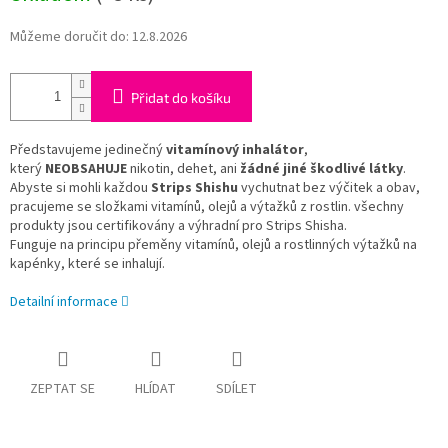
Můžeme doručit do:
12.8.2026
Přidat do košíku
Představujeme jedinečný
vitamínový inhalátor
,
který
NEOBSAHUJE
nikotin, dehet, ani
žádné jiné škodlivé látky
.
Abyste si mohli každou
Strips Shishu
vychutnat bez výčitek a obav,
pracujeme se složkami vitamínů, olejů a výtažků z rostlin. všechny
produkty jsou certifikovány a výhradní pro Strips Shisha.
Funguje na principu přeměny vitamínů, olejů a rostlinných výtažků na
kapénky, které se inhalují.
Detailní informace
ZEPTAT SE
HLÍDAT
SDÍLET