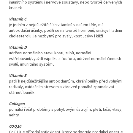
imunitního systému i nervové soustavy, nebo tvorbě červených
krvinek
Vitamín C
je jedním z nejdůležitějších vitamínů v našem těle, má
antioxidační účinky, podílí se na tvorbě hormonů, snižuje hladinu
cholesterolu, je nezbytný pro svaly, kosti, cévy i kůži
Vitamín D
udržení normálního stavu kostí, zubů, normální
vstřebávání/využití vápníku a fosforu, udržení normální činnosti
svalů, imunitního systému
Vitamín E
patří k nejdůležitějším antioxidantům, chrání buňky před volnými
radikály, oxidačním stresem a zároveň pomáhá zpomalovat
stárnutí buněk
Collagen
pomáhá řešit problémy s pohybovým ústrojím, pletí, kůží, vlasy,
nehty
COQ10
CoQ10 je přírodní antioxidant, který podporuje produkci energie