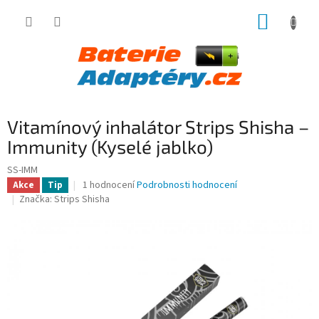
Přejít
NÁKUP
na
obsah
KOŠÍK
Vitamínový inhalátor Strips Shisha –
Immunity (Kyselé jablko)
SS-IMM
Průměrné
1 hodnocení
Podrobnosti hodnocení
Akce
Tip
hodnocení
Značka:
Strips Shisha
produktu
je
5,0
z
5
hvězdiček.