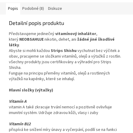
Popis
Podobné (8)
Diskuze
Detailní popis produktu
Představujeme jedinečný
vitamínový inhalátor
,
který
NEOBSAHUJE
nikotin, dehet, ani
žádné jiné škodlivé
látky
.
Abyste si mohli každou
Strips Shishu
vychutnat bez výčitek a
obav, pracujeme se složkami vitamínů, olejů a výtažků z rostlin.
všechny produkty jsou certifikovány a výhradní pro Strips
Shisha.
Funguje na principu přeměny vitamínů, olejů a rostlinných
výtažků na kapénky, které se inhalují.
Hlavní složky (výtažky)
Vitamín A
vitamin A také zkracuje trvání nemocí a pozitivně ovlivňuje
imunitní systém. Udržuje zdravou kůži, vlasy i zuby
Vitamín B12
přispívá ke snížení míry únavy a vyčerpání, podílí se na funkci