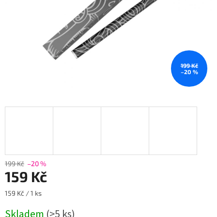
199 Kč
–20 %
199 Kč
–20 %
159 Kč
Měrná
159 Kč / 1 ks
cena:
Skladem
(>5 ks)