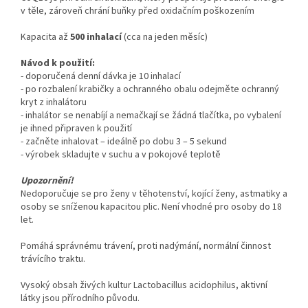
v těle, zároveň chrání buňky před oxidačním poškozením
Kapacita až
500 inhalací
(cca na jeden měsíc)
Návod k použití:
- doporučená denní dávka je 10 inhalací
- po rozbalení krabičky a ochranného obalu odejměte ochranný
kryt z inhalátoru
- inhalátor se nenabíjí a nemačkají se žádná tlačítka, po vybalení
je ihned připraven k použití
- začněte inhalovat – ideálně po dobu 3 – 5 sekund
- výrobek skladujte v suchu a v pokojové teplotě
Upozornění!
Nedoporučuje se pro ženy v těhotenství, kojící ženy, astmatiky a
osoby se sníženou kapacitou plic. Není vhodné pro osoby do 18
let.
Pomáhá správnému trávení, proti nadýmání, normální činnost
trávícího traktu.
Vysoký obsah živých kultur Lactobacillus acidophilus, aktivní
látky jsou přírodního původu.