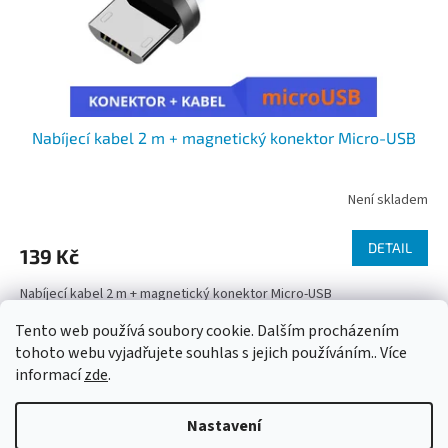
Nabíjecí kabel 2 m + magnetický konektor Micro-USB
Není skladem
DETAIL
139 Kč
Nabíjecí kabel 2 m + magnetický konektor Micro-USB
Tento web používá soubory cookie. Dalším procházením
2
položek celkem
O
tohoto webu vyjadřujete souhlas s jejich používáním.. Více
v
informací
zde
.
l
Z
á
á
d
Nastavení
Vytvořil Shoptet
p
a