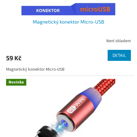
ů
Magnetický konektor Micro-USB
Není skladem
DETAIL
59 Kč
Magnetický konektor Micro-USB
Novinka