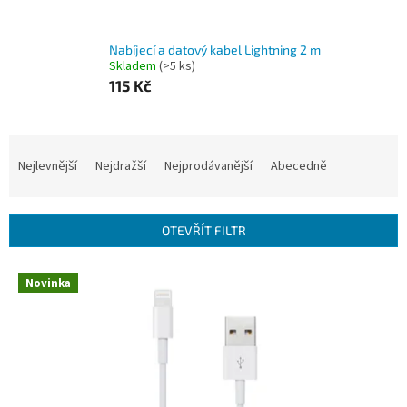
Nabíjecí a datový kabel Lightning 2 m
Skladem
(>5 ks)
115 Kč
Ř
a
Nejlevnější
Nejdražší
Nejprodávanější
Abecedně
z
e
n
OTEVŘÍT FILTR
í
p
V
r
Novinka
ý
o
p
d
i
u
s
k
p
t
r
ů