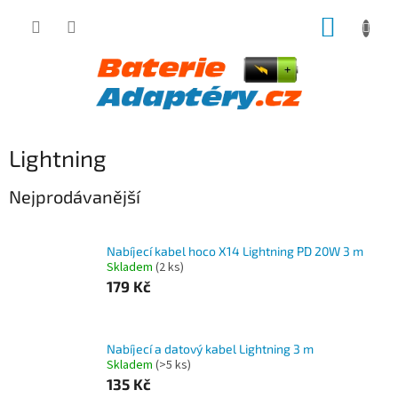
Přejít
NÁKUP
na
obsah
KOŠÍK
Lightning
Nejprodávanější
Nabíjecí kabel hoco X14 Lightning PD 20W 3 m
Skladem
(2 ks)
179 Kč
Nabíjecí a datový kabel Lightning 3 m
Skladem
(>5 ks)
135 Kč