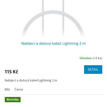
o
d
u
k
t
ů
Nabíjecí a datový kabel Lightning 2 m
Skladem
(>5 ks)
Průměrné
hodnocení
produktu
DETAIL
115 Kč
je
5,0
Nabíjecí a datový kabel Lightning 2 m
z
5
Bílá
Černá
hvězdiček.
Novinka