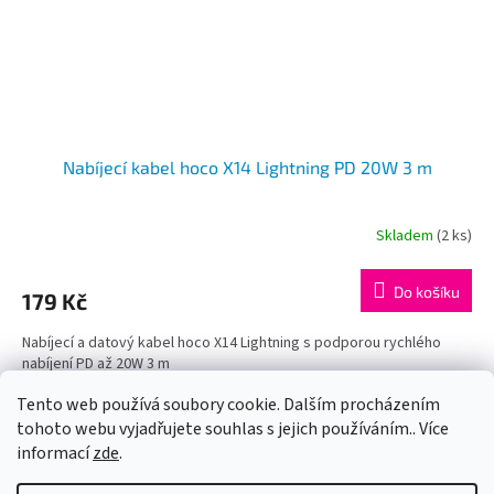
Nabíjecí kabel hoco X14 Lightning PD 20W 3 m
Skladem
(2 ks)
Do košíku
179 Kč
Nabíjecí a datový kabel hoco X14 Lightning s podporou rychlého
nabíjení PD až 20W 3 m
Tento web používá soubory cookie. Dalším procházením
5
položek celkem
O
tohoto webu vyjadřujete souhlas s jejich používáním.. Více
v
informací
zde
.
l
Z
á